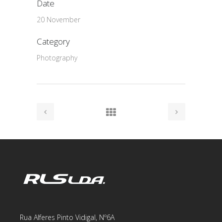
Date
20 November
Category
Photography
Rua Alferes Pinto Vidigal, Nº6A