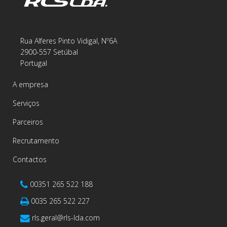
Rua Alferes Pinto Vidigal, Nº6A
2900-557 Setúbal
Portugal
A empresa
Serviços
Parceiros
Recrutamento
Contactos
00351 265 522 188
0035 265 522 227
rls.geral@rls-lda.com