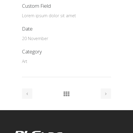
Custom Field
Lorem ipsum dolor sit amet
Date
20 November
Category
Art